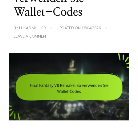
Wallet-Codes
BY
LUKAS MÜLLER
UPDATED ON
18/04/2026
ON
LEAVE A COMMENT
FINAL
FANTASY
VII
REMAKE:
SO
VERWENDEN
SIE
WALLET-
CODES