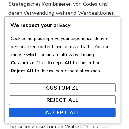
Strategisches Kombinieren von Codes und
deren Verwendung während Werbeaktionen
kann ebenfalls ihren Wert erhöhen.
We respect your privacy
Wallet-Codes verstehen
Cookies help us improve your experience, deliver
personalized content, and analyze traffic. You can
Wallet-Codes sind digitale Gutscheine, die
choose which cookies to allow by clicking
gegen In-Game-Währung oder Gegenstände
Customize
. Click
Accept All
to consent or
eingelöst werden können. Sie bieten den
Reject All
to decline non-essential cookies.
Spielern eine Möglichkeit, ihr Spielerlebnis zu
verbessern, ohne zusätzlich echtes Geld
CUSTOMIZE
auszugeben. Sich mit der Funktionsweise
REJECT ALL
dieser Codes vertraut zu machen, ist
entscheidend für eine effektive Nutzung.
ACCEPT ALL
Typischerweise können Wallet-Codes bei