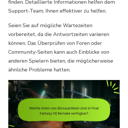
finden. Detaillierte Informationen helfen dem
Support-Team, Ihnen effektiver zu helfen.
Seien Sie auf mögliche Wartezeiten
vorbereitet, da die Antwortzeiten variieren
können. Das Überprüfen von Foren oder
Community-Seiten kann auch Einblicke von
anderen Spielern bieten, die möglicherweise
ähnliche Probleme hatten.