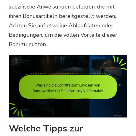
spezifische Anweisungen befolgen, die mit
ihren Bonusartikeln bereitgestellt werden.
Achten Sie auf etwaige Ablaufdaten oder
Bedingungen, um die vollen Vorteile dieser
Boni zu nutzen.
Welche Tipps zur