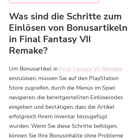
Was sind die Schritte zum
Einlösen von Bonusartikeln
in Final Fantasy VII
Remake?
Um Bonusartikel in
Final Fantasy VII Remake
einzulösen, müssen Sie auf den PlayStation
Store zugreifen, durch die Menüs im Spiel
navigieren, die bereitgestellten Einlösecodes
eingeben und bestätigen, dass die Artikel
erfolgreich Ihrem Inventar hinzugefügt
wurden. Wenn Sie diese Schritte befolgen,
können Sie Ihre Bonusinhalte ohne Probleme