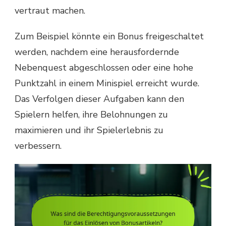
vertraut machen.
Zum Beispiel könnte ein Bonus freigeschaltet
werden, nachdem eine herausfordernde
Nebenquest abgeschlossen oder eine hohe
Punktzahl in einem Minispiel erreicht wurde.
Das Verfolgen dieser Aufgaben kann den
Spielern helfen, ihre Belohnungen zu
maximieren und ihr Spielerlebnis zu
verbessern.