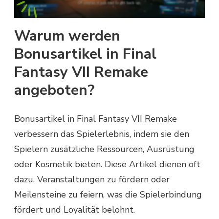
Warum werden
Bonusartikel in Final
Fantasy VII Remake
angeboten?
Bonusartikel in Final Fantasy VII Remake
verbessern das Spielerlebnis, indem sie den
Spielern zusätzliche Ressourcen, Ausrüstung
oder Kosmetik bieten. Diese Artikel dienen oft
dazu, Veranstaltungen zu fördern oder
Meilensteine zu feiern, was die Spielerbindung
fördert und Loyalität belohnt.