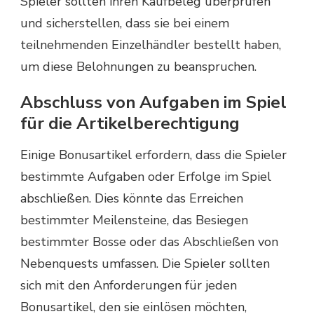
Spieler sollten ihren Kaufbeleg überprüfen
und sicherstellen, dass sie bei einem
teilnehmenden Einzelhändler bestellt haben,
um diese Belohnungen zu beanspruchen.
Abschluss von Aufgaben im Spiel
für die Artikelberechtigung
Einige Bonusartikel erfordern, dass die Spieler
bestimmte Aufgaben oder Erfolge im Spiel
abschließen. Dies könnte das Erreichen
bestimmter Meilensteine, das Besiegen
bestimmter Bosse oder das Abschließen von
Nebenquests umfassen. Die Spieler sollten
sich mit den Anforderungen für jeden
Bonusartikel, den sie einlösen möchten,