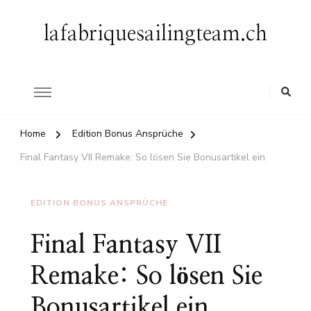
lafabriquesailingteam.ch
Home
Edition Bonus Ansprüche
Final Fantasy VII Remake: So lösen Sie Bonusartikel ein
EDITION BONUS ANSPRÜCHE
Final Fantasy VII
Remake: So lösen Sie
Bonusartikel ein