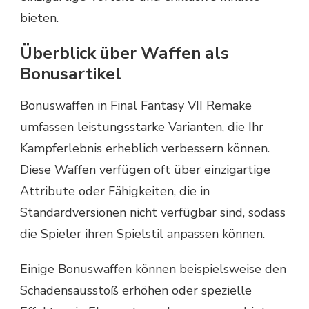
bieten.
Überblick über Waffen als
Bonusartikel
Bonuswaffen in Final Fantasy VII Remake
umfassen leistungsstarke Varianten, die Ihr
Kampferlebnis erheblich verbessern können.
Diese Waffen verfügen oft über einzigartige
Attribute oder Fähigkeiten, die in
Standardversionen nicht verfügbar sind, sodass
die Spieler ihren Spielstil anpassen können.
Einige Bonuswaffen können beispielsweise den
Schadensausstoß erhöhen oder spezielle