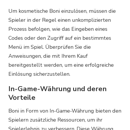
Um kosmetische Boni einzulösen, müssen die
Spieler in der Regel einen unkomplizierten
Prozess befolgen, wie das Eingeben eines
Codes oder den Zugriff auf ein bestimmtes
Menü im Spiel. Überprüfen Sie die
Anweisungen, die mit Ihrem Kauf
bereitgestellt werden, um eine erfolgreiche
Einlösung sicherzustellen.
In-Game-Währung und deren
Vorteile
Boni in Form von In-Game-Währung bieten den
Spielern zusätzliche Ressourcen, um ihr
Spielerlebnis zu verbessern. Diese Währung