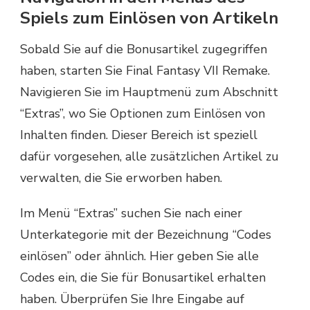
Spiels zum Einlösen von Artikeln
Sobald Sie auf die Bonusartikel zugegriffen
haben, starten Sie Final Fantasy VII Remake.
Navigieren Sie im Hauptmenü zum Abschnitt
“Extras”, wo Sie Optionen zum Einlösen von
Inhalten finden. Dieser Bereich ist speziell
dafür vorgesehen, alle zusätzlichen Artikel zu
verwalten, die Sie erworben haben.
Im Menü “Extras” suchen Sie nach einer
Unterkategorie mit der Bezeichnung “Codes
einlösen” oder ähnlich. Hier geben Sie alle
Codes ein, die Sie für Bonusartikel erhalten
haben. Überprüfen Sie Ihre Eingabe auf