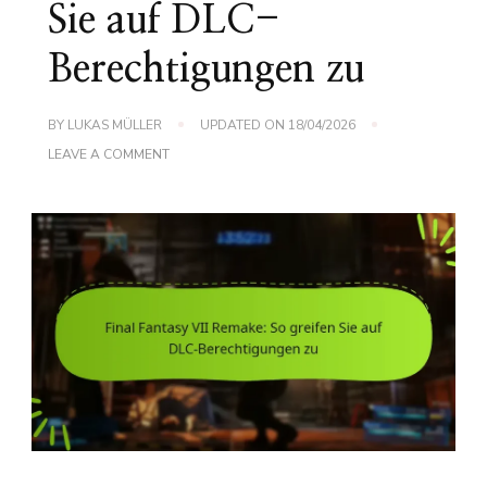
Sie auf DLC-
Berechtigungen zu
BY
LUKAS MÜLLER
UPDATED ON
18/04/2026
ON
LEAVE A COMMENT
FINAL
FANTASY
VII
REMAKE:
SO
GREIFEN
SIE
AUF
DLC-
BERECHTIGUNGEN
ZU