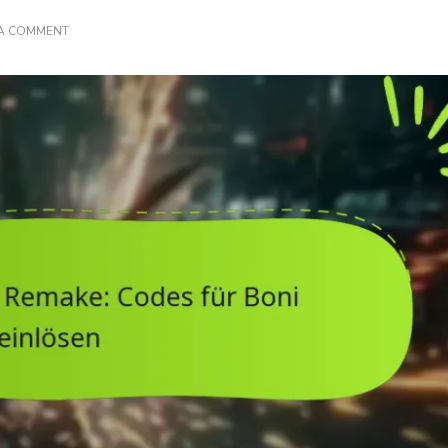
ON
 A COMMENT
FINAL
FANTASY
VII
REMAKE:
CODES
FÜR
BONI
EINLÖSEN