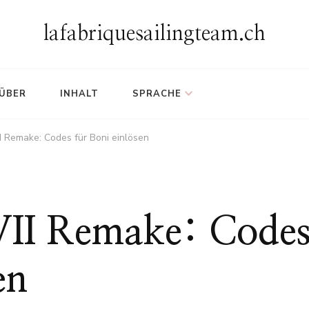
lafabriquesailingteam.ch
ÜBER
INHALT
SPRACHE
II Remake: Codes für Boni einlösen
 VII Remake: Code
en